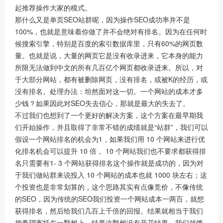
起推荐操作大家的模式。
那什么又是单页SEO站群呢，因为操作SEO成功率并不是
100%，也就是意味着你做了并不会绝对有排名。因为在任何时
候搜索引擎，特别是百度的索引数据库里，只有60%的网页数
量。也就是说，大量的网页它是没有收录进来，它本身的能力
所限无法做到中文的所有几百亿个网页都收录进来。所以，对
于大部分网站，都有被删除网页，没有排名，或被K的经历，或
没有排名。处理办法：坦然面对这一切。一个网站的成本才多
少钱？如果因此对SEO失去信心，那就是最大的失去了。
不过我们也想到了一个更好的解决方案，这个方案在最早期我
们开始操作，并且取得了非常不错的成绩就是“站群”，我们可以
假设一个网站排名的机会为1，如果我们用 10 个网站来进行优
化排名机会可以提升 10 倍， 10 个网站我们也不要求都获得排
名只需要有1- 3 个网站获得排名这个操作就是成功的，因为对
于我们做站群来说投入 10 个网站的成本也就 1000 块左右；这
个投资也是非常划算的，这个思路其实有点像竞价，不像传统
的SEO，因为传统的SEO我们投资一个网站成本一两百，就想
获得排名，然后给我们几百上千倍的回报。结果就相当于我们
把希望寄托在一颗树上，结果这颗树没有开花结果，我们就饿